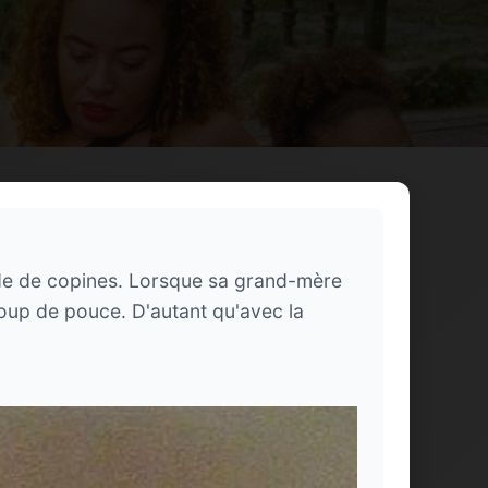
nde de copines. Lorsque sa grand-mère
oup de pouce. D'autant qu'avec la