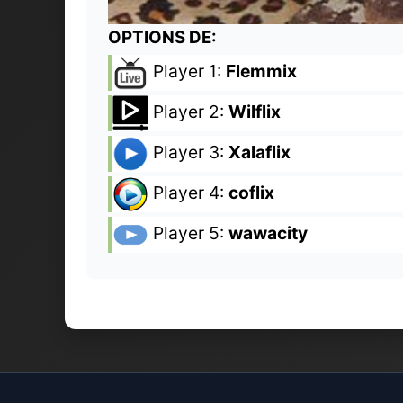
OPTIONS DE:
Player 1:
Flemmix
Player 2:
Wilflix
Player 3:
Xalaflix
Player 4:
coflix
Player 5:
wawacity