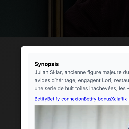
Synopsis
Julian Sklar, ancienne figure majeure d
avides d’héritage, engagent Lori, restaur
une série de huit toiles inachevées, les 
Betify
Betify connexion
Betify bonus
Xalaflix