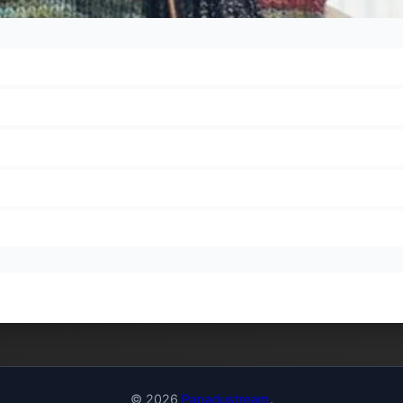
© 2026
Papadustream
.