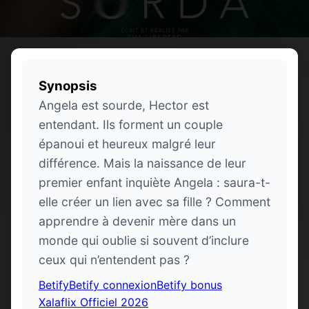
Synopsis
Angela est sourde, Hector est
entendant. Ils forment un couple
épanoui et heureux malgré leur
différence. Mais la naissance de leur
premier enfant inquiète Angela : saura-t-
elle créer un lien avec sa fille ? Comment
apprendre à devenir mère dans un
monde qui oublie si souvent d’inclure
ceux qui n’entendent pas ?
Betify
Betify connexion
Betify bonus
Xalaflix Officiel 2026