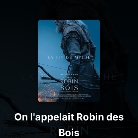
On l'appelait Robin des
Bois