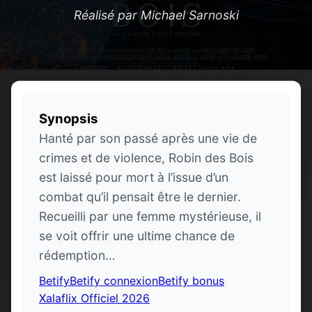
Réalisé par Michael Sarnoski
Synopsis
Hanté par son passé après une vie de
crimes et de violence, Robin des Bois
est laissé pour mort à l’issue d’un
combat qu’il pensait être le dernier.
Recueilli par une femme mystérieuse, il
se voit offrir une ultime chance de
rédemption…
Betify
Betify connexion
Betify bonus
Xalaflix Officiel 2026