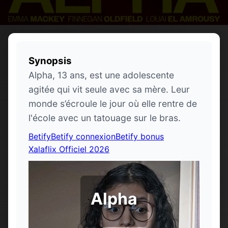
Synopsis
Alpha, 13 ans, est une adolescente
agitée qui vit seule avec sa mère. Leur
monde s’écroule le jour où elle rentre de
l'école avec un tatouage sur le bras.
Betify
Betify connexion
Betify bonus
Xalaflix Officiel 2026
Alpha