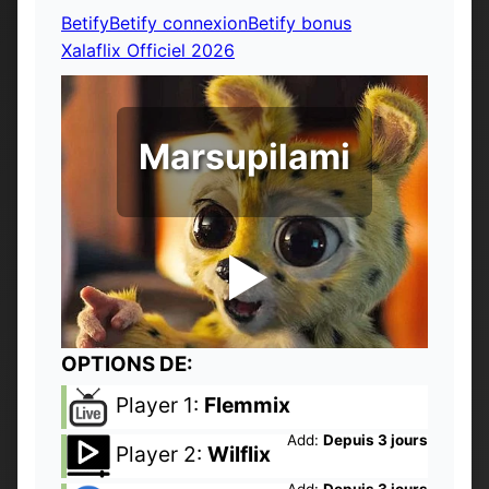
Betify
Betify connexion
Betify bonus
Xalaflix Officiel 2026
Marsupilami
OPTIONS DE:
Player 1:
Flemmix
Add:
Depuis 3 jours
Player 2:
Wilflix
Add:
Depuis 3 jours