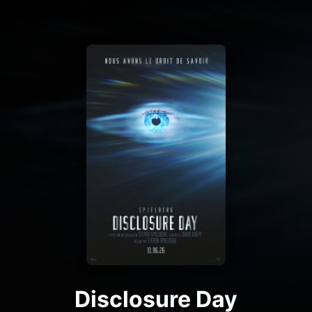
Disclosure Day